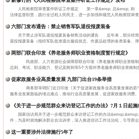
新修订的《人民检察院审查案件听证工作规定》发布
人民检察院审查案件听证工作规定 第一章&ensp; 总&ensp; 则
法律监督职责，践行全过程人民民主，进一步加强和规范人民检察院审查办
六部门发布通告：禁止销售军队退役报废装备
关于禁止涉军队退役报废装备销售活动的通告 近年来，部分经营
退役报废装备（指经军队批准退出服役状态、作废品处理的各类装备、弹药
两部门联合印发《养老服务师职业资格制度暂行规定》
民政部、人力资源社会保障部联合印发《养老服务师职业资格
总则、考试、职业能力、登记及附则等5个方面对养老服务师职业资格制度作
促家政服务业高质量发展 九部门出台19条举措
网上购药对药下症？
商务部等9部门近日印发《关于促进家政服务业高质量发展的若
服务业发展面临的堵点难点，推动行业高质量发展，促进家政服务消费。
《关于进一步规范群众来访登记工作的办法》7月１日起施
国家信访局关于进一步规范群众来访登记工作的办法&emsp;&ems
件，为及时就地解决群众合法诉求，深入推进信访工作法治化，引导群众依
这一重要涉外法律施行5年了