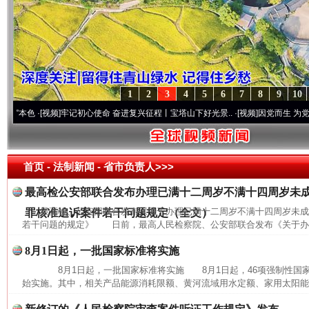
1
2
3
4
5
6
7
8
9
10
色
·[视频]
牢记初心使命 奋进复兴征程丨宝塔山下好光景..
·[视频]
因党而生 为党而战——
首页
- 法制新闻 -
省市负责人>>>
最高检公安部联合发布办理已满十二周岁不满十四周岁未
最高检、公安部联合发布《关于办理已满十二周岁不满十四周岁未
罪核准追诉案件若干问题规定（全文）
若干问题的规定》 日前，最高人民检察院、公安部联合发布《关于办理
8月1日起，一批国家标准将实施
8月1日起，一批国家标准将实施 8月1日起，46项强制性国家
始实施。其中，相关产品能源消耗限额、黄河流域用水定额、家用太阳能热