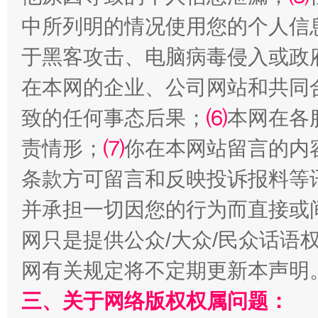
中所列明的情况使用您的个人信
于黑客攻击、电脑病毒侵入或政
解纷+调解+退费，一次搞定
在本网的企业、公司网站和共同
致的任何事态后果；
⑹
本网在各
责情形；
⑺
你在本网站留言的内
条款方可留言和反映投诉报料等
并承担一切因您的行为而直接或
网只是提供公众/大众/民众话语
站台名比不上好声名
网有关规定将不定期更新本声明
三、关于网络版权权属问题：