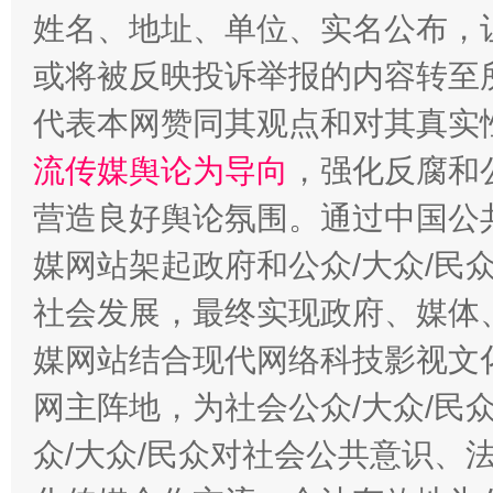
姓名、地址、单位、实名公布，让
这是一记警钟！
谢
或将被反映投诉举报的内容转至
代表本网赞同其观点和对其真实
流传媒舆论为导向
，强化反腐和
营造良好舆论氛围。通过中国公共
媒网站架起政府和公众/大众/民
社会发展，最终实现政府、媒体、
媒网站结合现代网络科技影视文
今
在谋一域中谋全局
网主阵地，为社会公众/大众/民
众/大众/民众对社会公共意识、