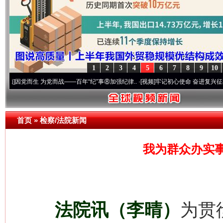
1
2
3
4
5
6
7
8
9
10
生 为党而战——百年“纪”事⑧加强纪律..
·[视频]
牢记初心使命 奋进复兴征程丨“转折之城
首页
»
检察/法院新闻
我为群众办实
法院讯（李晴）
为贯