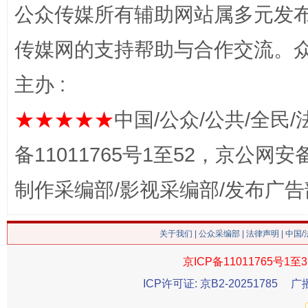
公众传媒所有辅助网站属多元发
传媒网的支持帮助与合作交流。
主办 :
★★★★★
中国/公众/公共/全民/
备11011765号1至52，京公网安备：
生
“刷贴”乱象丛生
制作采编部/影视采编部/发布广告
关于我们
|
公众采编部
|
法律声明
| 中国
京ICP备11011765号1至3
ICP许可证: 京B2-20251785
广