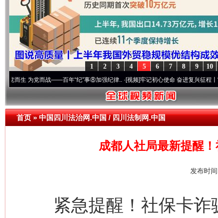
1
2
3
4
5
6
7
8
9
10
党而战——百年“纪”事⑧加强纪律..
·[视频]
牢记初心使命 奋进复兴征程丨“转折之城”激荡
首页
»
中国四川法治网.中国 / 四川法制网.中国
成都人社局最新提醒！
发布时间：
紧急提醒！社保卡诈骗