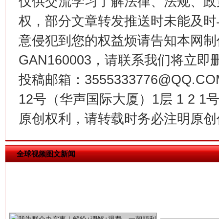
仅供交流学习了解法律、法规、政
权，部分文章转发推送时未能及时
意侵犯到您的权益烦请告知本网制作采编
揭批美国五大"原罪"
"炒
GAN160003，请联系我们将立即删
投稿邮箱：3555333776@QQ
12号（华声国际大厦）1层 1 2
原创权利，请转载时务必注明原创作
全球视频图文新闻
解纷+调解+退费，一次搞定