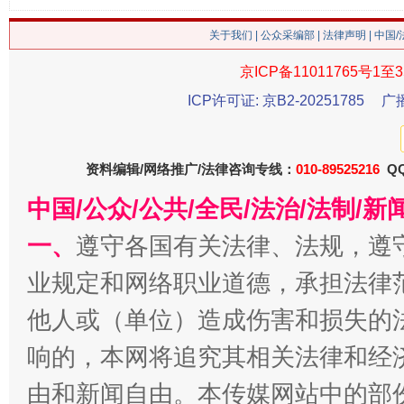
关于我们
|
公众采编部
|
法律声明
| 中国
网上购药对药下症？
京ICP备11011765号1至3
ICP许可证: 京B2-20251785
广
资料编辑/网络推广/法律咨询专线：
010-89525216
QQ
中国/公众/公共/全民/法治/法制/
一、
遵守各国有关法律、法规，遵
业规定和网络职业道德，承担法律
这是一记警钟！
谢
他人或（单位）造成伤害和损失的
响的，本网将追究其相关法律和经
由和新闻自由。本传媒网站中的部