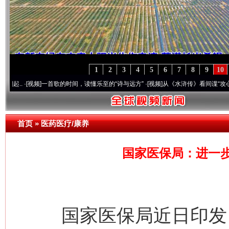
1
2
3
4
5
6
7
8
9
10
视频]
一首歌的时间，读懂乐至的“诗与远方”
·[视频]
从《水浒传》看间谍“攻心套路”
·[视
首页
»
医药医疗/康养
国家医保局：进一
国家医保局近日印发《