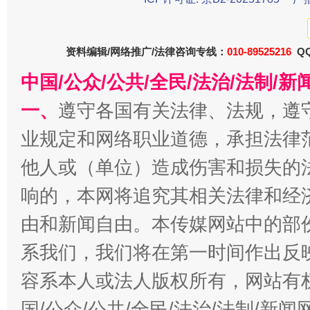
资料编辑/网络推广/法律咨询专线：
010-89525216
QQ
今
在谋一域中谋全局
中国/公众/公共/全民/法治/法制/
一、
遵守各国有关法律、法规，遵
业规定和网络职业道德，承担法律
他人或（单位）造成伤害和损失的
响的，本网将追究其相关法律和经
由和新闻自由。本传媒网站中的部
习近平的博鳌关键词
系我们，我们将在第一时间作出反
魏明亮
容系本人或法人版权所有，网站有
国/公众/公共/全民/法治/法制/新