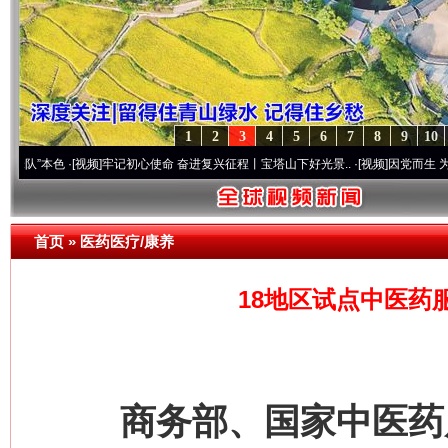
1
2
3
4
5
6
7
8
9
10
色
·[视频]
牢记初心使命 奋进复兴征程丨宝塔山下好光景..
·[视频]
因党而生 为党而战——
首页
»
医药医疗/康养
18地区试点中医药
商务部、国家中医药局