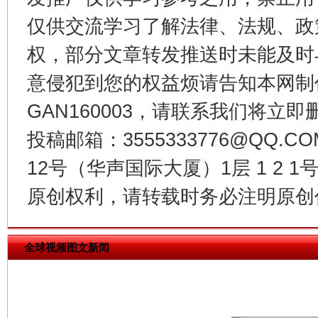
仅供交流学习了解法律、法规、政
权，部分文章转发推送时未能及时
意侵犯到您的权益烦请告知本网制作采编
今
在谋一域中谋全局
GAN160003，请联系我们将立即删
投稿邮箱：3555333776@QQ
12号（华声国际大厦）1层 1 2
原创权利，请转载时务必注明原创作
全球视频图文新闻
习近平的博鳌关键词
魏明亮