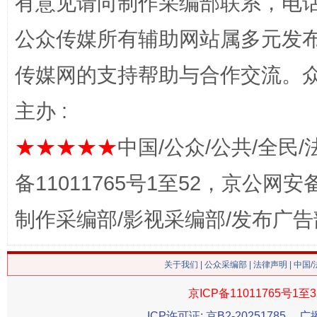
有意见请向制作采编部联系，电话：0
网上购药对药下症？
公众传媒所有辅助网站属多元发
传媒网的支持帮助与合作交流。
主办 :
★★★★★
中国/公众/公共/全民/
备11011765号1至52，京公网安备：
这是一记警钟！
谢
制作采编部/影视采编部/发布广告
关于我们
|
公众采编部
|
法律声明
| 中国
京ICP备11011765号1至3
ICP许可证: 京B2-20251785
广