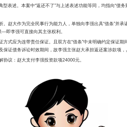
的典型表述。本案中“返还不了”与上述表述功能等同，均指向“债
赵大作为完全民事行为能力人，单独向李强出具“借条”并承
后果—即李强可直接向其主张权利。
式应为连带责任保证。且双方在“借条”中未明确约定保证期
及保证债务诉讼时效期间，故李强主张赵大承担返还案涉款项，
议：赵大支付李强投资款项24000元。