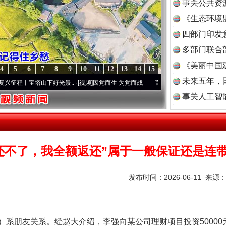
事关公共资
《生态环境
读
四部门印发
多部门联合
《美丽中国
4
5
6
7
8
9
10
11
12
13
14
15
未来五年，
宝塔山下好光景..
·[视频]
因党而生 为党而战——百年“纪”事⑧加强纪律..
·[视频]
牢记初
事关人工智
还不了，我全额返还”属于一般保证还是连
发布时间：2026-06-11 来源
朋友关系。经赵大介绍，李强向某公司理财项目投资50000