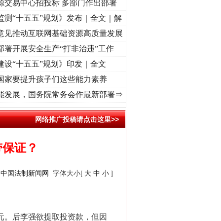
源交易中心招投标 多部门作出部署
监测“十五五”规划》发布｜全文｜解
意见推动互联网基础资源高质量发展
部署开展安全生产“打非治违”工作
建设“十五五”规划》印发｜全文
国家要提升孩子们这些能力素养
心使命 奋进复兴征程丨“转折之城”激荡..
·[视频]
牢记初心使命 奋进复兴征程丨红船起航处
能发展，国务院常务会作最新部署⇒
网络推广投稿请点击这里>>
带保证？
：
中国法制新闻网
字体大小[
大
中
小
]
元。后李强欲提取投资款，但因