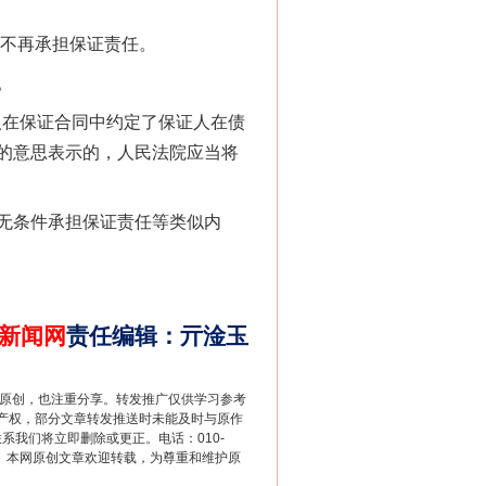
不再承担保证责任。
。
人在保证合同中约定了保证人在债
的意思表示的，人民法院应当将
法官巧妙执行解纠纷
无条件承担保证责任等类似内
新闻网
责任编辑
：
亓淦玉
重原创，也注重分享。转发推广仅供学习参考
产权，部分文章转发推送时未能及时与原作
联系我们将立即删除或更正。电话：010-
2 1号。本网原创文章欢迎转载，为尊重和维护原