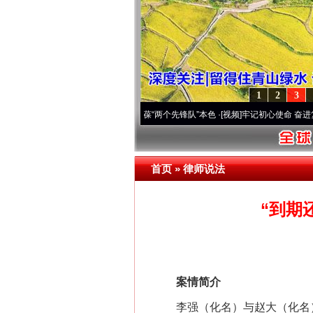
1
2
3
深刻改变雪域高原..
·[视频]
永葆“两个先锋队”本色
·[视频]
牢记初心使命 奋进复兴征程丨
首页
»
律师说法
“到期
案情简介
李强（化名）与赵大（化名）系