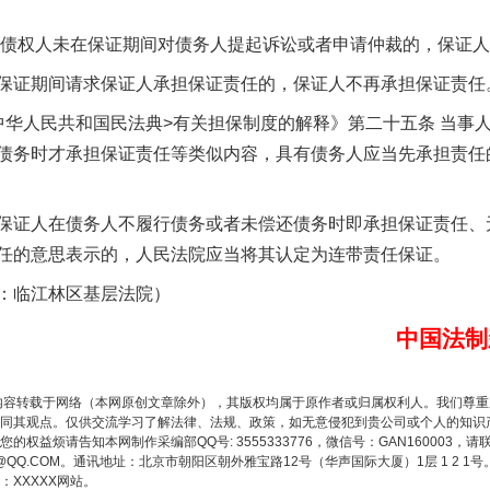
债权人未在保证期间对债务人提起诉讼或者申请仲裁的，保证人
证期间请求保证人承担保证责任的，保证人不再承担保证责任
人民共和国民法典>有关担保制度的解释》第二十五条 当事
债务时才承担保证责任等类似内容，具有债务人应当先承担责任
谢谢有你温暖了四季
证人在债务人不履行债务或者未偿还债务时即承担保证责任、
任的意思表示的，人民法院应当将其认定为连带责任保证。
临江林区基层法院）
中国法制
内容转载于网络（本网原创文章除外），其版权均属于原作者或归属权利人。我们尊
同其观点。仅供交流学习了解法律、法规、政策，如无意侵犯到贵公司或个人的知识
权益烦请告知本网制作采编部QQ号: 3555333776，微信号：GAN160003，请
3776@QQ.COM。通讯地址：北京市朝阳区朝外雅宝路12号（华声国际大厦）1层 1 
XXXXX网站。