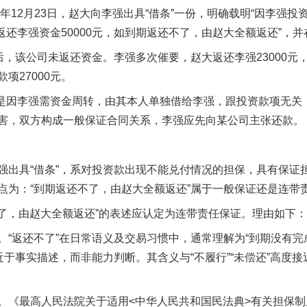
0年12月23日，赵大向李强出具“借条”一份，明确载明“因李强
前返还李强资金50000元，如到期返还不了，由赵大全额返还”，并
该公司未返还资金。李强多次催要，赵大返还李强23000元，剩
项27000元。
是因李强需资金周转，由其本人单独借给李强，跟投资款项无关，
害，双方构成一般保证合同关系，李强应先向某公司主张还款。
具“借条”，系对投资款出现不能兑付情况的担保，具有保证
点为：“到期返还不了，由赵大全额返还”属于一般保证还是连带
了，由赵大全额返还”的表述应认定为连带责任保证。理由如下：
返还不了”在日常语义及交易习惯中，通常理解为“到期没有完
近于事实描述，而非能力判断。其含义与“不履行”“未偿还”高度接近
最高人民法院关于适用<中华人民共和国民法典>有关担保制