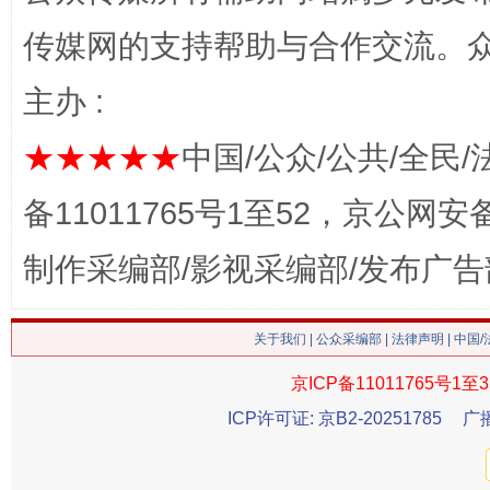
传媒网的支持帮助与合作交流。
主办 :
★★★★★
中国/公众/公共/全民/
这是一记警钟！
谢
备11011765号1至52，京公网安备：
制作采编部/影视采编部/发布广告
关于我们
|
公众采编部
|
法律声明
| 中国
京ICP备11011765号1至3
ICP许可证: 京B2-20251785
广
今
在谋一域中谋全局