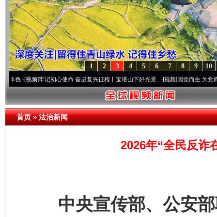
1
2
3
4
5
6
7
8
9
10
视频]
牢记初心使命 奋进复兴征程丨宝塔山下好光景..
·[视频]
因党而生 为党而战——百年
首页
»
法治新闻
2026年“全民反
中央宣传部、公安部联合