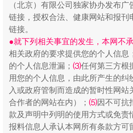
（北京）有限公司独家协办发布广
链接，授权合法、健康网站和报刊
生
“刷贴”乱象丛生
链接。
●就下列相关事宜的发生，本网不
相关政府的要求提供您的个人信息
的个人信息泄漏；
⑶
任何第三方根
用您的个人信息，由此所产生的纠
入或政府管制而造成的暂时性网站
揭批美国五大"原罪"
"炒
合作者的网站在内）；
⑸
因不可抗
款及声明中列明的使用方式或免责
报料信息人承认本网所有条款方可