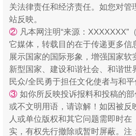
关法律责任和经济责任。如您对管
站反映。
②
凡本网注明“来源：XXXXXX
它媒体，转载目的在于传递更多信
展示国家的国际形象，增强国家软
新型国家、建设和谐社会、和谐世界
漫山遍野的桃花与雪山、麦地、白藏房
除了
民众/全民勇于担任文化使者与和
③
如你所反映投诉报料和投稿的部
或不文明用语，请谅解！如因被反
人或单位版权和其它问题需即时在
实，有权先行撤除或暂时屏蔽。注