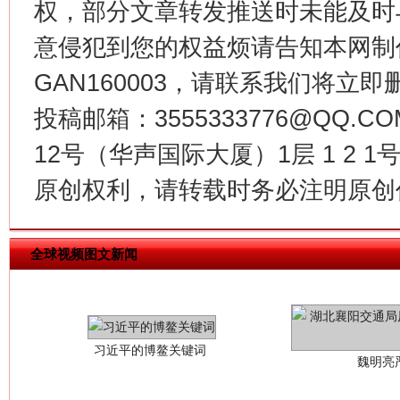
权，部分文章转发推送时未能及时
今
在谋一域中谋全局
意侵犯到您的权益烦请告知本网制作采编
GAN160003，请联系我们将立即删
投稿邮箱：3555333776@QQ
12号（华声国际大厦）1层 1 2
原创权利，请转载时务必注明原创作
习近平的博鳌关键词
全球视频图文新闻
魏明亮