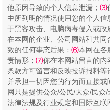
他原因导致的个人信息泄漏；
⑶
中所列明的情况使用您的个人信
揭批美国五大"原罪"
"炒
于黑客攻击、电脑病毒侵入或政
在本网的企业、公司网站和共同
致的任何事态后果；
⑹
本网在各
责情形；
⑺
你在本网站留言的内
条款方可留言和反映投诉报料等
并承担一切因您的行为而直接或
解纷+调解+退费，一次搞定
网只是提供公众/公民/大众/民
法律法规及行业规定和国际互联