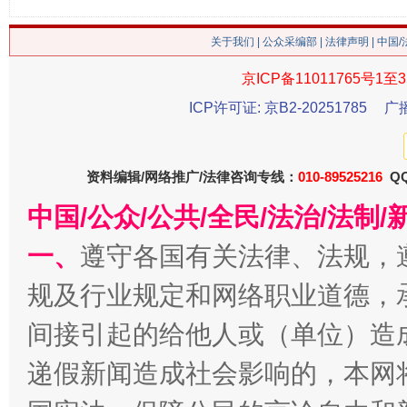
关于我们
|
公众采编部
|
法律声明
| 中国
京ICP备11011765号1至3
ICP许可证: 京B2-20251785
广
今
在谋一域中谋全局
资料编辑/网络推广/法律咨询专线：
010-89525216
QQ
中国/公众/公共/全民/法治/法
一、
遵守各国有关法律、法规，
规及行业规定和网络职业道德，
间接引起的给他人或（单位）造
递假新闻造成社会影响的，本网
习近平的博鳌关键词
魏明亮