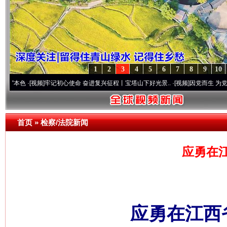
1
2
3
4
5
6
7
8
9
10
[视频]
牢记初心使命 奋进复兴征程丨宝塔山下好光景..
·[视频]
因党而生 为党而战——百年
首页
»
检察/法院新闻
应勇在
应勇在江西